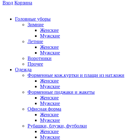
Вход
Корзина
Головные уборы
Зимние
Женские
Мужские
Летние
Женские
Мужские
Воротники
Прочее
Одежда
Форменные кож.куртки и плащи из нат.кожи
Женские
Мужские
Форменные пиджаки и жакеты
Женские
Мужские
Офисная форма
Женские
Мужские
Рубашки, блузки, футболки
Женские
Мужские