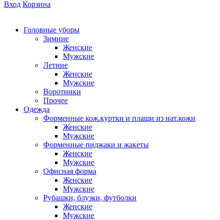
Вход
Корзина
Головные уборы
Зимние
Женские
Мужские
Летние
Женские
Мужские
Воротники
Прочее
Одежда
Форменные кож.куртки и плащи из нат.кожи
Женские
Мужские
Форменные пиджаки и жакеты
Женские
Мужские
Офисная форма
Женские
Мужские
Рубашки, блузки, футболки
Женские
Мужские