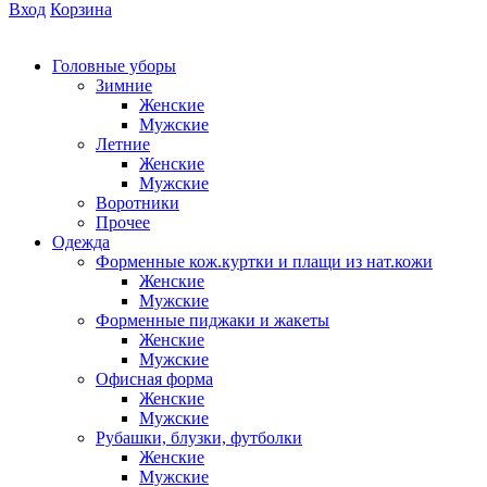
Вход
Корзина
Головные уборы
Зимние
Женские
Мужские
Летние
Женские
Мужские
Воротники
Прочее
Одежда
Форменные кож.куртки и плащи из нат.кожи
Женские
Мужские
Форменные пиджаки и жакеты
Женские
Мужские
Офисная форма
Женские
Мужские
Рубашки, блузки, футболки
Женские
Мужские