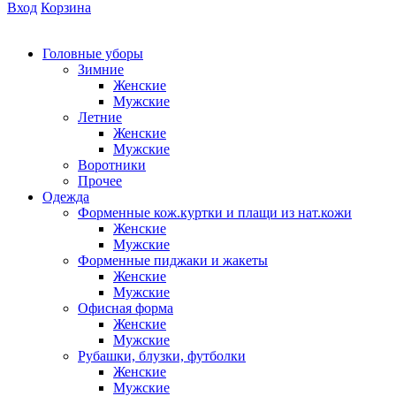
Вход
Корзина
Головные уборы
Зимние
Женские
Мужские
Летние
Женские
Мужские
Воротники
Прочее
Одежда
Форменные кож.куртки и плащи из нат.кожи
Женские
Мужские
Форменные пиджаки и жакеты
Женские
Мужские
Офисная форма
Женские
Мужские
Рубашки, блузки, футболки
Женские
Мужские