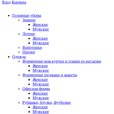
Вход
Корзина
Головные уборы
Зимние
Женские
Мужские
Летние
Женские
Мужские
Воротники
Прочее
Одежда
Форменные кож.куртки и плащи из нат.кожи
Женские
Мужские
Форменные пиджаки и жакеты
Женские
Мужские
Офисная форма
Женские
Мужские
Рубашки, блузки, футболки
Женские
Мужские