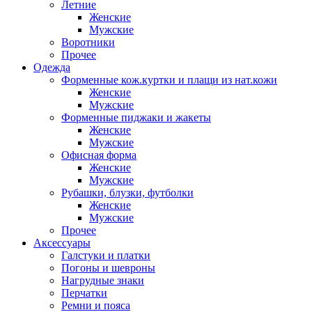
Летние
Женские
Мужские
Воротники
Прочее
Одежда
Форменные кож.куртки и плащи из нат.кожи
Женские
Мужские
Форменные пиджаки и жакеты
Женские
Мужские
Офисная форма
Женские
Мужские
Рубашки, блузки, футболки
Женские
Мужские
Прочее
Аксессуары
Галстуки и платки
Погоны и шевроны
Нагрудные знаки
Перчатки
Ремни и пояса