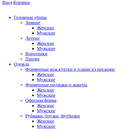
Вход
Корзина
Головные уборы
Зимние
Женские
Мужские
Летние
Женские
Мужские
Воротники
Прочее
Одежда
Форменные кож.куртки и плащи из нат.кожи
Женские
Мужские
Форменные пиджаки и жакеты
Женские
Мужские
Офисная форма
Женские
Мужские
Рубашки, блузки, футболки
Женские
Мужские