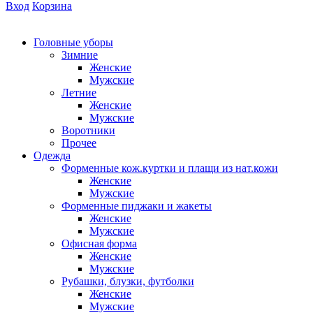
Вход
Корзина
Головные уборы
Зимние
Женские
Мужские
Летние
Женские
Мужские
Воротники
Прочее
Одежда
Форменные кож.куртки и плащи из нат.кожи
Женские
Мужские
Форменные пиджаки и жакеты
Женские
Мужские
Офисная форма
Женские
Мужские
Рубашки, блузки, футболки
Женские
Мужские