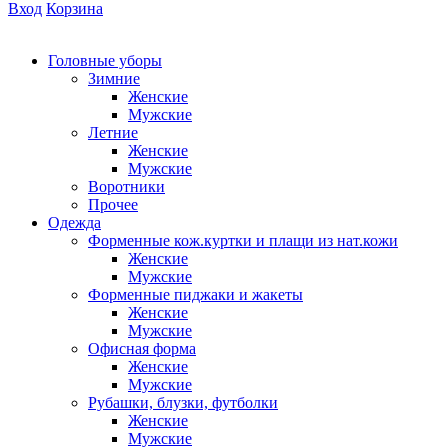
Вход
Корзина
Головные уборы
Зимние
Женские
Мужские
Летние
Женские
Мужские
Воротники
Прочее
Одежда
Форменные кож.куртки и плащи из нат.кожи
Женские
Мужские
Форменные пиджаки и жакеты
Женские
Мужские
Офисная форма
Женские
Мужские
Рубашки, блузки, футболки
Женские
Мужские