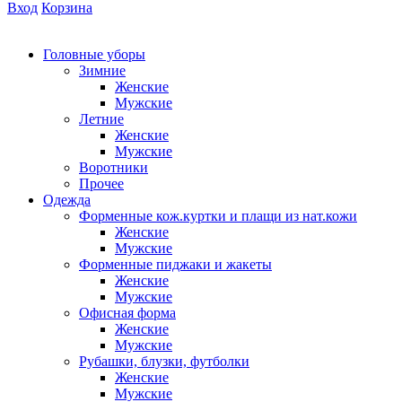
Вход
Корзина
Головные уборы
Зимние
Женские
Мужские
Летние
Женские
Мужские
Воротники
Прочее
Одежда
Форменные кож.куртки и плащи из нат.кожи
Женские
Мужские
Форменные пиджаки и жакеты
Женские
Мужские
Офисная форма
Женские
Мужские
Рубашки, блузки, футболки
Женские
Мужские