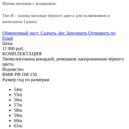
Шапка меховая с козырьком.
Тип В – шапка меховая чёрного цвета для полковников и
капитаном I ранга.
Обмерочный лист
Скачать .doc
Заполнить
Отправить по
Email
Цена
11 000 руб.
КОМПЛЕКТАЦИЯ
Укомплектована кокардой, ремешком лакированным чёрного
цвета.
Ведомство
ВМФ РФ
ОИ 150
Размер
гид по размерам
54
ru
55
ru
56
ru
57
ru
58
ru
59
ru
60
ru
61
ru