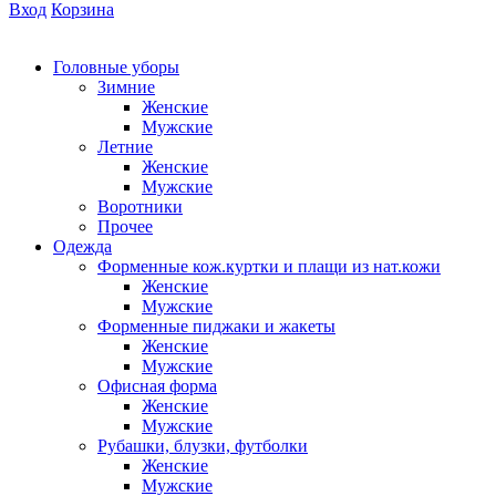
Вход
Корзина
Головные уборы
Зимние
Женские
Мужские
Летние
Женские
Мужские
Воротники
Прочее
Одежда
Форменные кож.куртки и плащи из нат.кожи
Женские
Мужские
Форменные пиджаки и жакеты
Женские
Мужские
Офисная форма
Женские
Мужские
Рубашки, блузки, футболки
Женские
Мужские