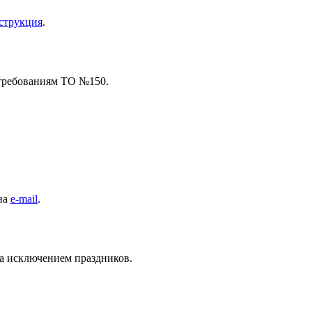
струкция
.
 требованиям ТО №150.
 на
e-mail
.
за исключением праздников.