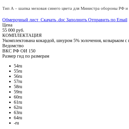
Тип А – шапка меховая синего цвета для Министра обороны РФ и 
Обмерочный лист
Скачать .doc
Заполнить
Отправить по Email
Цена
55 000 руб.
КОМПЛЕКТАЦИЯ
Укомплектована кокардой, шнуром 5% золочения, козырьком с
Ведомство
ВКС РФ
ОИ 150
Размер
гид по размерам
54
ru
55
ru
56
ru
57
ru
58
ru
59
ru
60
ru
61
ru
62
ru
63
ru
64
ru
-
ru