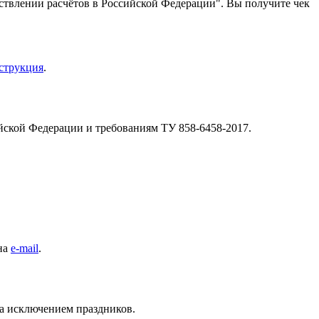
ствлении расчётов в Российской Федерации". Вы получите чек
струкция
.
йской Федерации и требованиям ТУ 858-6458-2017.
 на
e-mail
.
за исключением праздников.