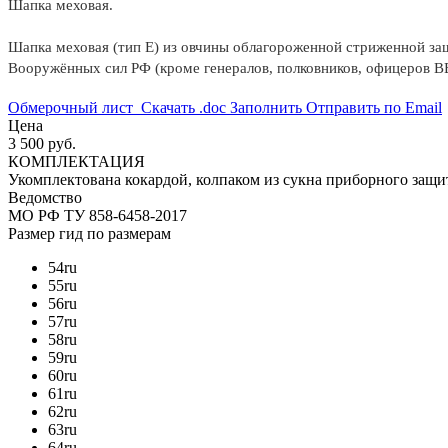
Шапка меховая.
Шапка меховая (тип Е) из овчины облагороженной стриженной защи
Вооружённых сил РФ (кроме генералов, полковников, офицеров 
Обмерочный лист
Скачать .doc
Заполнить
Отправить по Email
Цена
3 500 руб.
КОМПЛЕКТАЦИЯ
Укомплектована кокардой, колпаком из сукна приборного защи
Ведомство
МО РФ
ТУ 858-6458-2017
Размер
гид по размерам
54
ru
55
ru
56
ru
57
ru
58
ru
59
ru
60
ru
61
ru
62
ru
63
ru
64
ru