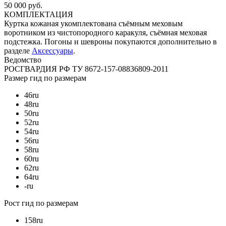
50 000 руб.
КОМПЛЕКТАЦИЯ
Куртка кожаная укомплектована съёмным меховым
воротником из чистопородного каракуля, съёмная меховая
подстежка. Погоны и шевроны покупаются дополнительно в
разделе
Аксессуары
.
Ведомство
РОСГВАРДИЯ РФ
ТУ 8672-157-08836809-2011
Размер
гид по размерам
46
ru
48
ru
50
ru
52
ru
54
ru
56
ru
58
ru
60
ru
62
ru
64
ru
-
ru
Рост
гид по размерам
158
ru