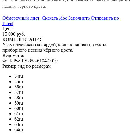
иссиня-чёрного цвета.
Обмерочный лист
Скачать .doc
Заполнить
Отправить по
Email
Цена
15 000 руб.
КОМПЛЕКТАЦИЯ
Укомплектована кокардой, колпак папахи из сукна
приборного иссиня чёрного цвета.
Ведомство
ФСБ РФ
ТУ 858-6104-2010
Размер
гид по размерам
54
ru
55
ru
56
ru
57
ru
58
ru
59
ru
60
ru
61
ru
62
ru
63
ru
64
ru