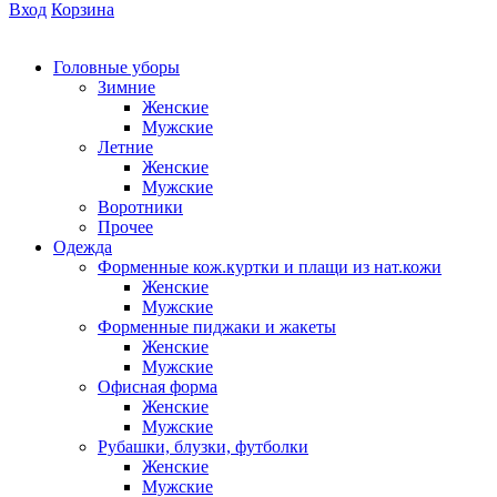
Вход
Корзина
Головные уборы
Зимние
Женские
Мужские
Летние
Женские
Мужские
Воротники
Прочее
Одежда
Форменные кож.куртки и плащи из нат.кожи
Женские
Мужские
Форменные пиджаки и жакеты
Женские
Мужские
Офисная форма
Женские
Мужские
Рубашки, блузки, футболки
Женские
Мужские