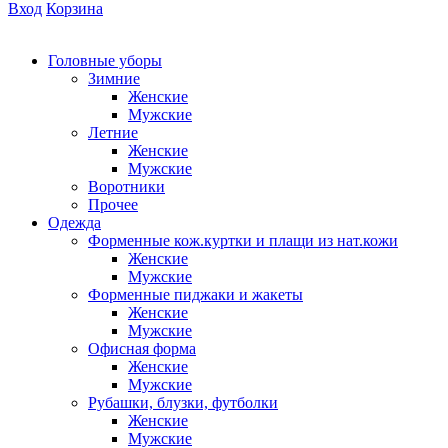
Вход
Корзина
Головные уборы
Зимние
Женские
Мужские
Летние
Женские
Мужские
Воротники
Прочее
Одежда
Форменные кож.куртки и плащи из нат.кожи
Женские
Мужские
Форменные пиджаки и жакеты
Женские
Мужские
Офисная форма
Женские
Мужские
Рубашки, блузки, футболки
Женские
Мужские