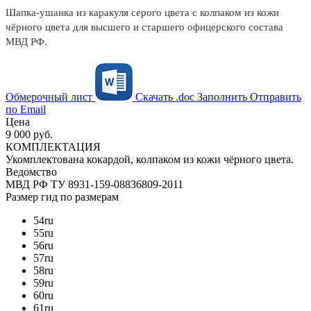
Шапка-ушанка из каракуля серого цвета с колпаком из кожи
чёрного цвета для высшего и старшего офицерского состава
МВД РФ.
Обмерочный лист
Скачать .doc
Заполнить
Отправить
по Email
Цена
9 000 руб.
КОМПЛЕКТАЦИЯ
Укомплектована кокардой, колпаком из кожи чёрного цвета.
Ведомство
МВД РФ
ТУ 8931-159-08836809-2011
Размер
гид по размерам
54
ru
55
ru
56
ru
57
ru
58
ru
59
ru
60
ru
61
ru