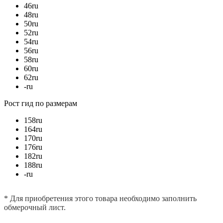
46
ru
48
ru
50
ru
52
ru
54
ru
56
ru
58
ru
60
ru
62
ru
-
ru
Рост
гид по размерам
158
ru
164
ru
170
ru
176
ru
182
ru
188
ru
-
ru
* Для приобретения этого товара необходимо заполнить
обмерочный лист.