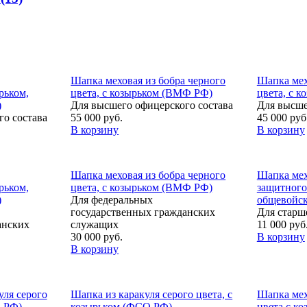
Шапка меховая из бобра черного
Шапка мех
рьком,
цвета, с козырьком (ВМФ РФ)
цвета, с 
)
Для высшего офицерского состава
Для высше
о состава
55 000 руб.
45 000 руб
В корзину
В корзину
Шапка меховая из бобра черного
Шапка мех
рьком,
цвета, с козырьком (ВМФ РФ)
защитного 
)
Для федеральных
общевойск
государственных гражданских
Для старш
анских
служащих
11 000 руб
30 000 руб.
В корзину
В корзину
уля серого
Шапка из каракуля серого цвета, с
Шапка мех
С РФ)
козырьком (ФСО РФ)
цвета с ко