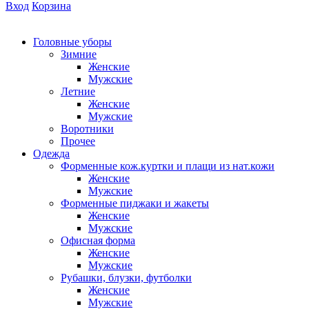
Вход
Корзина
Головные уборы
Зимние
Женские
Мужские
Летние
Женские
Мужские
Воротники
Прочее
Одежда
Форменные кож.куртки и плащи из нат.кожи
Женские
Мужские
Форменные пиджаки и жакеты
Женские
Мужские
Офисная форма
Женские
Мужские
Рубашки, блузки, футболки
Женские
Мужские