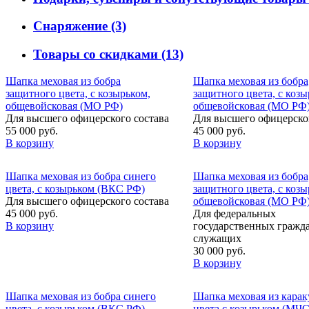
Снаряжение
(3)
Товары со скидками
(13)
Шапка меховая из бобра
Шапка меховая из бобра
защитного цвета, с козырьком,
защитного цвета, с козы
общевойсковая (МО РФ)
общевойсковая (МО РФ
Для высшего офицерского состава
Для высшего офицерског
55 000 руб.
45 000 руб.
В корзину
В корзину
Шапка меховая из бобра синего
Шапка меховая из бобра
цвета, с козырьком (ВКС РФ)
защитного цвета, с козы
Для высшего офицерского состава
общевойсковая (МО РФ
45 000 руб.
Для федеральных
В корзину
государственных гражд
служащих
30 000 руб.
В корзину
Шапка меховая из бобра синего
Шапка меховая из карак
цвета, с козырьком (ВКС РФ)
цвета с козырьком (МЧ