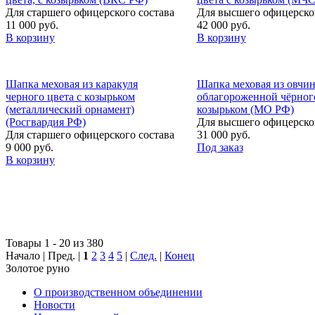
Для старшего офицерского состава
Для высшего офицерског
11 000 руб.
42 000 руб.
В корзину
В корзину
Шапка меховая из каракуля
Шапка меховая из овчи
черного цвета с козырьком
облагороженной чёрного
(металлический орнамент)
козырьком (МО РФ)
(Росгвардия РФ)
Для высшего офицерског
Для старшего офицерского состава
31 000 руб.
9 000 руб.
Под заказ
В корзину
Товары 1 - 20 из 380
Начало | Пред. |
1
2
3
4
5
|
След.
|
Конец
Золотое руно
О производственном объединении
Новости