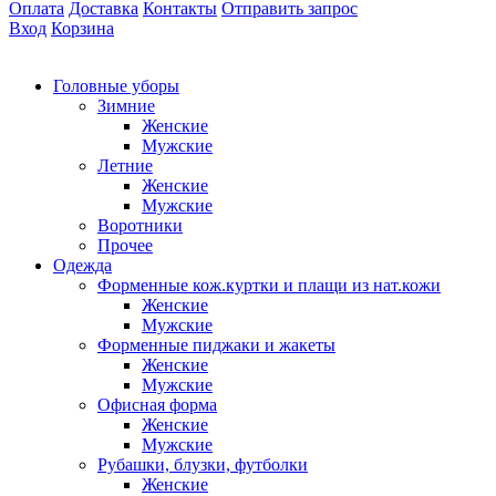
Оплата
Доставка
Контакты
Отправить запрос
Вход
Корзина
Головные уборы
Зимние
Женские
Мужские
Летние
Женские
Мужские
Воротники
Прочее
Одежда
Форменные кож.куртки и плащи из нат.кожи
Женские
Мужские
Форменные пиджаки и жакеты
Женские
Мужские
Офисная форма
Женские
Мужские
Рубашки, блузки, футболки
Женские