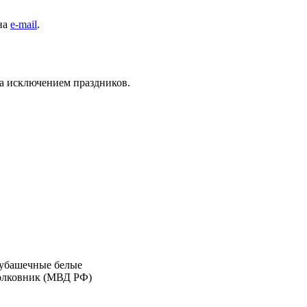
 на
e-mail
.
за исключением праздников.
убашечные белые
олковник (МВД РФ)