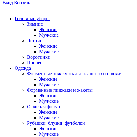
Вход
Корзина
Головные уборы
Зимние
Женские
Мужские
Летние
Женские
Мужские
Воротники
Прочее
Одежда
Форменные кож.куртки и плащи из нат.кожи
Женские
Мужские
Форменные пиджаки и жакеты
Женские
Мужские
Офисная форма
Женские
Мужские
Рубашки, блузки, футболки
Женские
Мужские