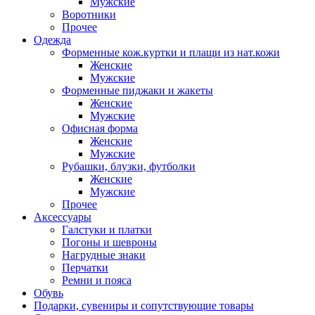
Мужские
Воротники
Прочее
Одежда
Форменные кож.куртки и плащи из нат.кожи
Женские
Мужские
Форменные пиджаки и жакеты
Женские
Мужские
Офисная форма
Женские
Мужские
Рубашки, блузки, футболки
Женские
Мужские
Прочее
Аксессуары
Галстуки и платки
Погоны и шевроны
Нагрудные знаки
Перчатки
Ремни и пояса
Обувь
Подарки, сувениры и сопутствующие товары