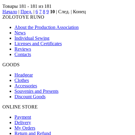
Товары 181 - 181 из 181
Начало
|
Пред.
|
6
7
8
9
10
| След. | Конец
ZOLOTOYE RUNO
About the Production Association
News
Individual Sewing
Licenses and Certificates
Reviews
Contacts
GOODS
Headgear
Clothes
Accessories
Souvenirs and Presents
Discount Goods
ONLINE STORE
Payment
Delivery
My Orders
Return and Refund