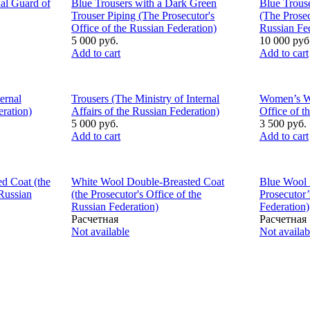
al Guard of
Blue Trousers with a Dark Green
Blue Trouse
Trouser Piping (The Prosecutor's
(The Prosec
Office of the Russian Federation)
Russian Fed
5 000 руб.
10 000 руб
Add to cart
Add to cart
ernal
Trousers (The Ministry of Internal
Women’s Woo
eration)
Affairs of the Russian Federation)
Office of t
5 000 руб.
3 500 руб.
Add to cart
Add to cart
d Coat (the
White Wool Double-Breasted Coat
Blue Wool 
 Russian
(the Prosecutor's Office of the
Prosecutor’
Russian Federation)
Federation)
Расчетная
Расчетная
Not available
Not availab