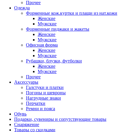
Прочее
Одежда
Форменные кож.куртки и плащи из нат.кожи
Женские
Мужские
Форменные пиджаки и жакеты
Женские
Мужские
Офисная форма
Женские
Мужские
Рубашки, блузки, футболки
Женские
Мужские
Прочее
Аксессуары
Галстуки и платки
Погоны и шевроны
Нагрудные знаки
Перчатки
Ремни и пояса
Обувь
Подарки, сувениры и сопутствующие товары
Снаряжение
Товары со скидками