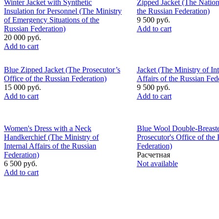
Winter Jacket with Synthetic
Zipped Jacket (The Nation
Insulation for Personnel (The Ministry
the Russian Federation)
of Emergency Situations of the
9 500 руб.
Russian Federation)
Add to cart
20 000 руб.
Add to cart
Blue Zipped Jacket (The Prosecutor’s
Jacket (The Ministry of Int
Office of the Russian Federation)
Affairs of the Russian Fed
15 000 руб.
9 500 руб.
Add to cart
Add to cart
Women's Dress with a Neck
Blue Wool Double-Breaste
Handkerchief (The Ministry of
Prosecutor's Office of the
Internal Affairs of the Russian
Federation)
Federation)
Расчетная
6 500 руб.
Not available
Add to cart