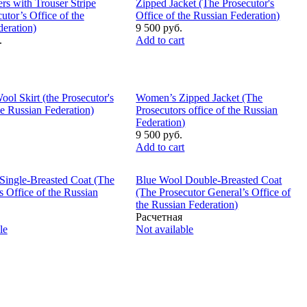
rs with Trouser Stripe
Zipped Jacket (The Prosecutor's
utor’s Office of the
Office of the Russian Federation)
eration)
9 500 руб.
.
Add to cart
l Skirt (the Prosecutor's
Women’s Zipped Jacket (The
he Russian Federation)
Prosecutors office of the Russian
Federation)
9 500 руб.
Add to cart
Single-Breasted Coat (The
Blue Wool Double-Breasted Coat
s Office of the Russian
(The Prosecutor General’s Office of
the Russian Federation)
Расчетная
le
Not available