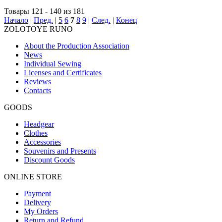
Товары 121 - 140 из 181
Начало
|
Пред.
|
5
6
7
8
9
|
След.
|
Конец
ZOLOTOYE RUNO
About the Production Association
News
Individual Sewing
Licenses and Certificates
Reviews
Contacts
GOODS
Headgear
Clothes
Accessories
Souvenirs and Presents
Discount Goods
ONLINE STORE
Payment
Delivery
My Orders
Return and Refund