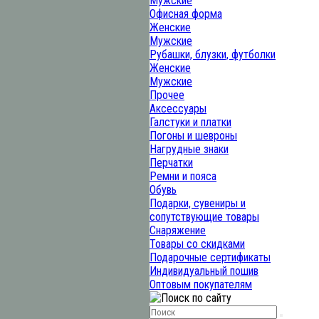
Мужские
Офисная форма
Женские
Мужские
Рубашки, блузки, футболки
Женские
Мужские
Прочее
Аксессуары
Галстуки и платки
Погоны и шевроны
Нагрудные знаки
Перчатки
Ремни и пояса
Обувь
Подарки, сувениры и
сопутствующие товары
Снаряжение
Товары со скидками
Подарочные сертификаты
Индивидуальный пошив
Оптовым покупателям