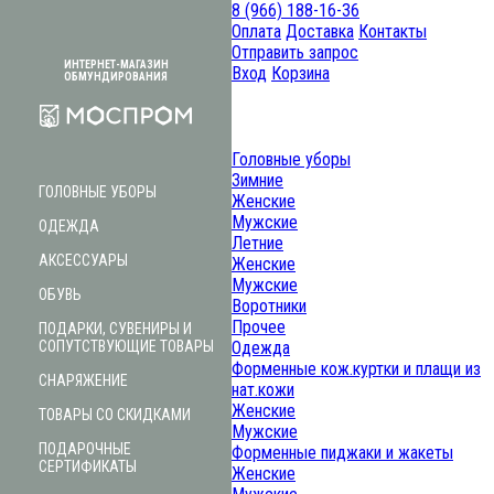
8 (966) 188-16-36
Оплата
Доставка
Контакты
Отправить запрос
ИНТЕРНЕТ-МАГАЗИН
Вход
Корзина
ОБМУНДИРОВАНИЯ
Головные уборы
Зимние
ГОЛОВНЫЕ УБОРЫ
Женские
Мужские
ОДЕЖДА
Летние
АКСЕССУАРЫ
Женские
Мужские
ОБУВЬ
Воротники
Прочее
ПОДАРКИ, СУВЕНИРЫ И
СОПУТСТВУЮЩИЕ ТОВАРЫ
Одежда
Форменные кож.куртки и плащи из
СНАРЯЖЕНИЕ
нат.кожи
Женские
ТОВАРЫ СО СКИДКАМИ
Мужские
ПОДАРОЧНЫЕ
Форменные пиджаки и жакеты
СЕРТИФИКАТЫ
Женские